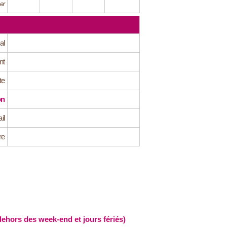
er
al
nt
te
on
il
re
hors des week-end et jours fériés)