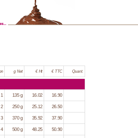
on
g Net
€ Ht
€ TTC
Quant.
 1
135 g
16.02
16.90
 2
250 g
25.12
26.50
 3
370 g
35.92
37.90
 4
500 g
48.25
50.90