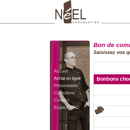
Bon de co
Saisissez vos qu
Accueil
Achat en ligne
Bonbons choc
Présentation
Collections
Contact
Espace PRO