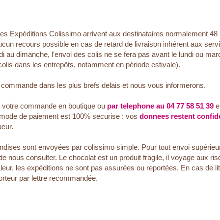
Les Expéditions Colissimo arrivent aux destinataires normalement 48
ucun recours possible en cas de retard de livraison inhérent aux se
di au dimanche, l'envoi des colis ne se fera pas avant le lundi ou mard
colis dans les entrepôts, notamment en période estivale).
e commande dans les plus brefs delais et nous vous informerons.
r votre commande en boutique ou
par telephone au 04 77 58 51 39
e
 mode de paiement est 100% securise : vos
donnees restent confide
eur.
dises sont envoyées par colissimo simple. Pour tout envoi supérieur 
ous consulter. Le chocolat est un produit fragile, il voyage aux risqu
leur, les expéditions ne sont pas assurées ou reportées. En cas de lit
orteur par lettre recommandée.