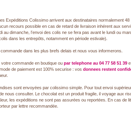
Les Expéditions Colissimo arrivent aux destinataires normalement 48
ucun recours possible en cas de retard de livraison inhérent aux se
di au dimanche, l'envoi des colis ne se fera pas avant le lundi ou mard
colis dans les entrepôts, notamment en période estivale).
e commande dans les plus brefs delais et nous vous informerons.
r votre commande en boutique ou
par telephone au 04 77 58 51 39
e
 mode de paiement est 100% securise : vos
donnees restent confide
eur.
dises sont envoyées par colissimo simple. Pour tout envoi supérieur 
ous consulter. Le chocolat est un produit fragile, il voyage aux risqu
leur, les expéditions ne sont pas assurées ou reportées. En cas de lit
orteur par lettre recommandée.