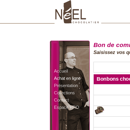
Bon de co
Saisissez vos qu
Accueil
Achat en ligne
Bonbons choc
Présentation
Collections
Contact
Espace PRO