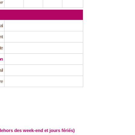
er
al
nt
te
on
il
re
hors des week-end et jours fériés)