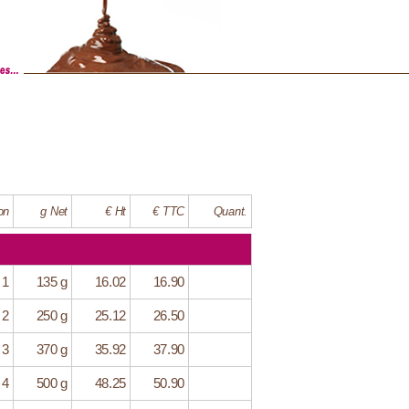
on
g Net
€ Ht
€ TTC
Quant.
 1
135 g
16.02
16.90
 2
250 g
25.12
26.50
 3
370 g
35.92
37.90
 4
500 g
48.25
50.90