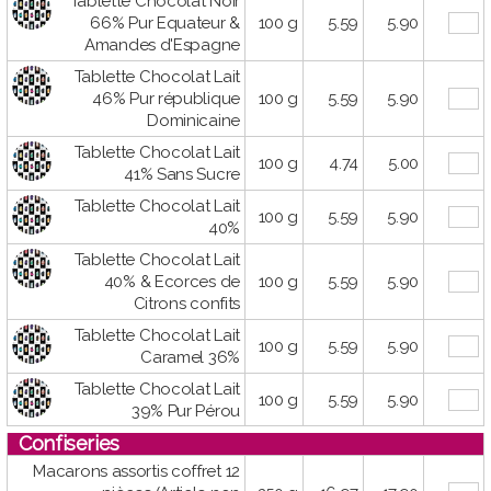
Tablette Chocolat Noir
66% Pur Equateur &
100 g
5.59
5.90
Amandes d'Espagne
Tablette Chocolat Lait
46% Pur république
100 g
5.59
5.90
Dominicaine
Tablette Chocolat Lait
100 g
4.74
5.00
41% Sans Sucre
Tablette Chocolat Lait
100 g
5.59
5.90
40%
Tablette Chocolat Lait
40% & Ecorces de
100 g
5.59
5.90
Citrons confits
Tablette Chocolat Lait
100 g
5.59
5.90
Caramel 36%
Tablette Chocolat Lait
100 g
5.59
5.90
39% Pur Pérou
Confiseries
Macarons assortis coffret 12