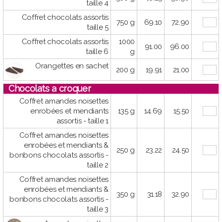
taille 4
Coffret chocolats assortis
750 g
69.10
72.90
taille 5
Coffret chocolats assortis
1000
91.00
96.00
taille 6
g
Orangettes en sachet
200 g
19.91
21.00
Chocolats a croquer
Coffret amandes noisettes
enrobées et mendiants
135 g
14.69
15.50
assortis - taille 1
Coffret amandes noisettes
enrobées et mendiants &
250 g
23.22
24.50
bonbons chocolats assortis -
taille 2
Coffret amandes noisettes
enrobées et mendiants &
350 g
31.18
32.90
bonbons chocolats assortis -
taille 3