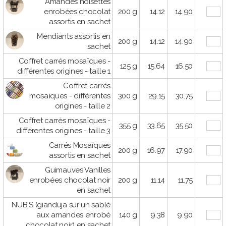
Amandes noisettes
enrobées chocolat
200 g
14.12
14.90
assortis en sachet
Mendiants assortis en
200 g
14.12
14.90
sachet
Coffret carrés mosaïques -
125 g
15.64
16.50
différentes origines - taille 1
Coffret carrés
mosaïques - différentes
300 g
29.15
30.75
origines - taille 2
Coffret carrés mosaïques -
355 g
33.65
35.50
différentes origines - taille 3
Carrés Mosaïques
200 g
16.97
17.90
assortis en sachet
Guimauves Vanilles
enrobées chocolat noir
200 g
11.14
11.75
en sachet
NUB'S (gianduja sur un sablé
aux amandes enrobé
140 g
9.38
9.90
chocolat noir) en sachet