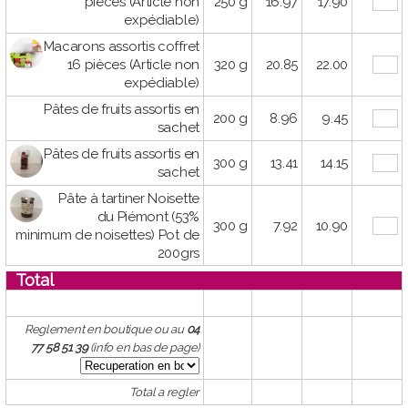
pièces (Article non
250 g
16.97
17.90
expédiable)
Macarons assortis coffret
16 pièces (Article non
320 g
20.85
22.00
expédiable)
Pâtes de fruits assortis en
200 g
8.96
9.45
sachet
Pâtes de fruits assortis en
300 g
13.41
14.15
sachet
Pâte à tartiner Noisette
du Piémont (53%
300 g
7.92
10.90
minimum de noisettes) Pot de
200grs
Total
Reglement en boutique ou au
04
77 58 51 39
(info en bas de page)
Total a regler