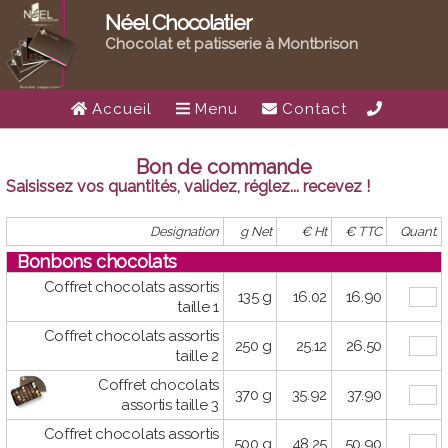
Néel Chocolatier
Chocolat et patisserie à Montbrison
Accueil
Menu
Contact
Bon de commande
Saisissez vos quantités, validez, réglez... recevez !
Designation
g Net
€ Ht
€ TTC
Quant.
Bonbons chocolats
Coffret chocolats assortis
135 g
16.02
16.90
taille 1
Coffret chocolats assortis
250 g
25.12
26.50
taille 2
Coffret chocolats
370 g
35.92
37.90
assortis taille 3
Coffret chocolats assortis
500 g
48.25
50.90