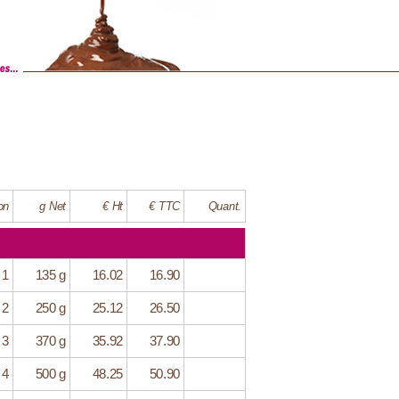
on
g Net
€ Ht
€ TTC
Quant.
 1
135 g
16.02
16.90
 2
250 g
25.12
26.50
 3
370 g
35.92
37.90
 4
500 g
48.25
50.90