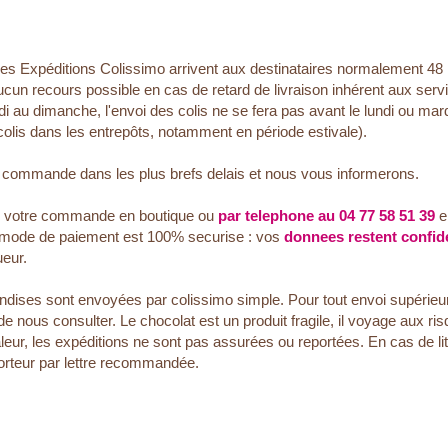
Les Expéditions Colissimo arrivent aux destinataires normalement 48
ucun recours possible en cas de retard de livraison inhérent aux se
di au dimanche, l'envoi des colis ne se fera pas avant le lundi ou mard
colis dans les entrepôts, notamment en période estivale).
e commande dans les plus brefs delais et nous vous informerons.
r votre commande en boutique ou
par telephone au 04 77 58 51 39
e
 mode de paiement est 100% securise : vos
donnees restent confide
eur.
dises sont envoyées par colissimo simple. Pour tout envoi supérieur 
ous consulter. Le chocolat est un produit fragile, il voyage aux risqu
leur, les expéditions ne sont pas assurées ou reportées. En cas de lit
orteur par lettre recommandée.