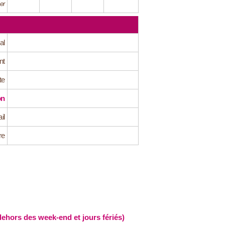
er
al
nt
te
on
il
re
hors des week-end et jours fériés)