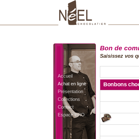
Bon de co
Saisissez vos qu
Accueil
Achat en ligne
Bonbons choc
Présentation
Collections
Contact
Espace PRO