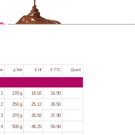
on
g Net
€ Ht
€ TTC
Quant.
 1
135 g
16.02
16.90
 2
250 g
25.12
26.50
 3
370 g
35.92
37.90
 4
500 g
48.25
50.90