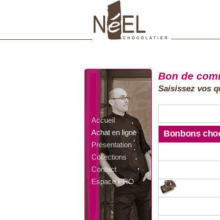
Bon de co
Saisissez vos qu
Accueil
Achat en ligne
Bonbons choc
Présentation
Collections
Contact
Espace PRO