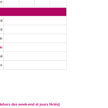
er
al
nt
te
on
il
re
hors des week-end et jours fériés)