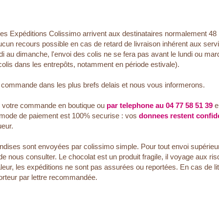
Les Expéditions Colissimo arrivent aux destinataires normalement 48
ucun recours possible en cas de retard de livraison inhérent aux se
di au dimanche, l'envoi des colis ne se fera pas avant le lundi ou mard
colis dans les entrepôts, notamment en période estivale).
e commande dans les plus brefs delais et nous vous informerons.
r votre commande en boutique ou
par telephone au 04 77 58 51 39
e
 mode de paiement est 100% securise : vos
donnees restent confide
eur.
dises sont envoyées par colissimo simple. Pour tout envoi supérieur 
ous consulter. Le chocolat est un produit fragile, il voyage aux risqu
leur, les expéditions ne sont pas assurées ou reportées. En cas de lit
orteur par lettre recommandée.