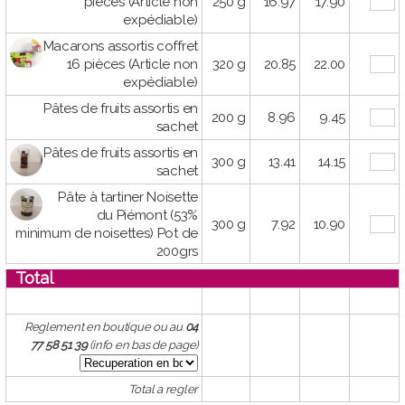
pièces (Article non
250 g
16.97
17.90
expédiable)
Macarons assortis coffret
16 pièces (Article non
320 g
20.85
22.00
expédiable)
Pâtes de fruits assortis en
200 g
8.96
9.45
sachet
Pâtes de fruits assortis en
300 g
13.41
14.15
sachet
Pâte à tartiner Noisette
du Piémont (53%
300 g
7.92
10.90
minimum de noisettes) Pot de
200grs
Total
Reglement en boutique ou au
04
77 58 51 39
(info en bas de page)
Total a regler