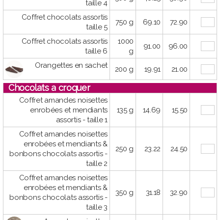
taille 4
Coffret chocolats assortis
750 g
69.10
72.90
taille 5
Coffret chocolats assortis
1000
91.00
96.00
taille 6
g
Orangettes en sachet
200 g
19.91
21.00
Chocolats a croquer
Coffret amandes noisettes
enrobées et mendiants
135 g
14.69
15.50
assortis - taille 1
Coffret amandes noisettes
enrobées et mendiants &
250 g
23.22
24.50
bonbons chocolats assortis -
taille 2
Coffret amandes noisettes
enrobées et mendiants &
350 g
31.18
32.90
bonbons chocolats assortis -
taille 3