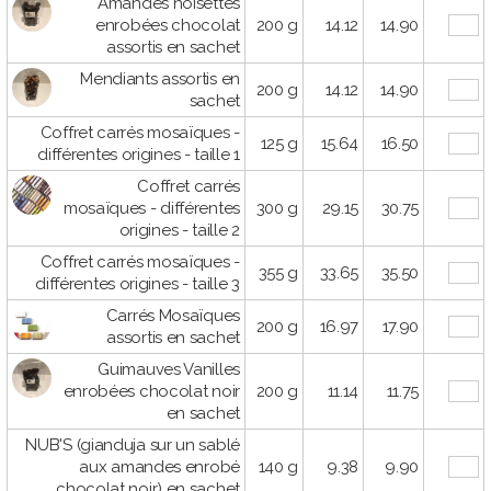
Amandes noisettes
enrobées chocolat
200 g
14.12
14.90
assortis en sachet
Mendiants assortis en
200 g
14.12
14.90
sachet
Coffret carrés mosaïques -
125 g
15.64
16.50
différentes origines - taille 1
Coffret carrés
mosaïques - différentes
300 g
29.15
30.75
origines - taille 2
Coffret carrés mosaïques -
355 g
33.65
35.50
différentes origines - taille 3
Carrés Mosaïques
200 g
16.97
17.90
assortis en sachet
Guimauves Vanilles
enrobées chocolat noir
200 g
11.14
11.75
en sachet
NUB'S (gianduja sur un sablé
aux amandes enrobé
140 g
9.38
9.90
chocolat noir) en sachet