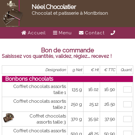
Néel Chocolatier
Chocolat et patisserie à Montbrison
Accueil
Menu
Contact
Bon de commande
Saisissez vos quantités, validez, réglez... recevez !
Designation
g Net
€ Ht
€ TTC
Quant.
Bonbons chocolats
Coffret chocolats assortis
135 g
16.02
16.90
taille 1
Coffret chocolats assortis
250 g
25.12
26.50
taille 2
Coffret chocolats
370 g
35.92
37.90
assortis taille 3
Coffret chocolats assortis
500 g
48.25
50.90