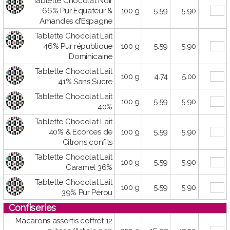
Tablette Chocolat Noir
66% Pur Equateur &
100 g
5.59
5.90
Amandes d'Espagne
Tablette Chocolat Lait
46% Pur république
100 g
5.59
5.90
Dominicaine
Tablette Chocolat Lait
100 g
4.74
5.00
41% Sans Sucre
Tablette Chocolat Lait
100 g
5.59
5.90
40%
Tablette Chocolat Lait
40% & Ecorces de
100 g
5.59
5.90
Citrons confits
Tablette Chocolat Lait
100 g
5.59
5.90
Caramel 36%
Tablette Chocolat Lait
100 g
5.59
5.90
39% Pur Pérou
Confiseries
Macarons assortis coffret 12