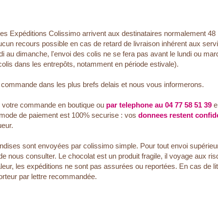
Les Expéditions Colissimo arrivent aux destinataires normalement 48
ucun recours possible en cas de retard de livraison inhérent aux se
di au dimanche, l'envoi des colis ne se fera pas avant le lundi ou mard
colis dans les entrepôts, notamment en période estivale).
e commande dans les plus brefs delais et nous vous informerons.
r votre commande en boutique ou
par telephone au 04 77 58 51 39
e
 mode de paiement est 100% securise : vos
donnees restent confide
eur.
dises sont envoyées par colissimo simple. Pour tout envoi supérieur 
ous consulter. Le chocolat est un produit fragile, il voyage aux risqu
leur, les expéditions ne sont pas assurées ou reportées. En cas de lit
orteur par lettre recommandée.