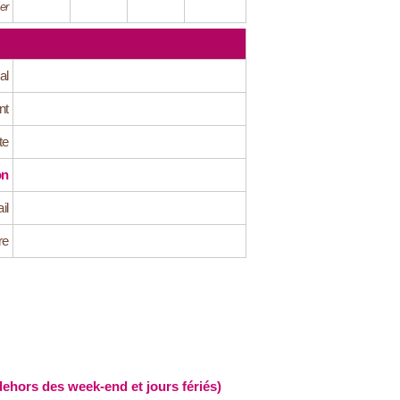
er
al
nt
te
on
il
re
hors des week-end et jours fériés)