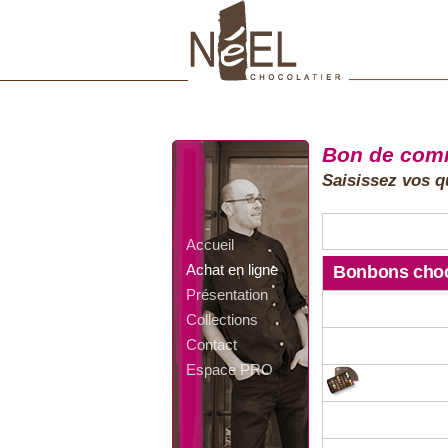
Bon de co
Saisissez vos qu
Accueil
Achat en ligne
Bonbons choc
Présentation
Collections
Contact
Espace PRO