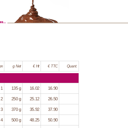
on
g Net
€ Ht
€ TTC
Quant.
 1
135 g
16.02
16.90
 2
250 g
25.12
26.50
 3
370 g
35.92
37.90
 4
500 g
48.25
50.90