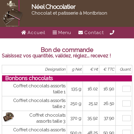
Néel Chocolatier
Chocolat et patisserie à Montbrison
Accueil
Menu
Contact
Bon de commande
Saisissez vos quantités, validez, réglez... recevez !
Designation
g Net
€ Ht
€ TTC
Quant.
Bonbons chocolats
Coffret chocolats assortis
135 g
16.02
16.90
taille 1
Coffret chocolats assortis
250 g
25.12
26.50
taille 2
Coffret chocolats
370 g
35.92
37.90
assortis taille 3
Coffret chocolats assortis
500 g
48.25
50.90