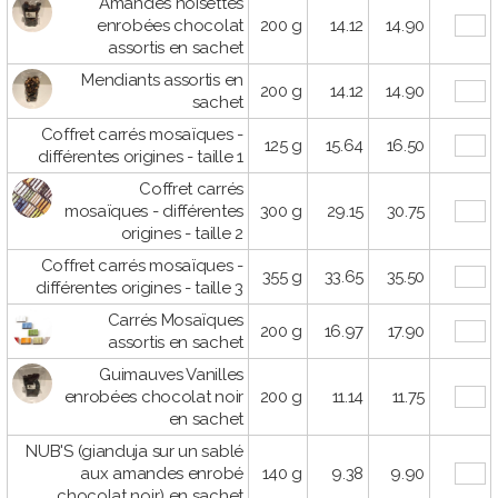
Amandes noisettes
enrobées chocolat
200 g
14.12
14.90
assortis en sachet
Mendiants assortis en
200 g
14.12
14.90
sachet
Coffret carrés mosaïques -
125 g
15.64
16.50
différentes origines - taille 1
Coffret carrés
mosaïques - différentes
300 g
29.15
30.75
origines - taille 2
Coffret carrés mosaïques -
355 g
33.65
35.50
différentes origines - taille 3
Carrés Mosaïques
200 g
16.97
17.90
assortis en sachet
Guimauves Vanilles
enrobées chocolat noir
200 g
11.14
11.75
en sachet
NUB'S (gianduja sur un sablé
aux amandes enrobé
140 g
9.38
9.90
chocolat noir) en sachet