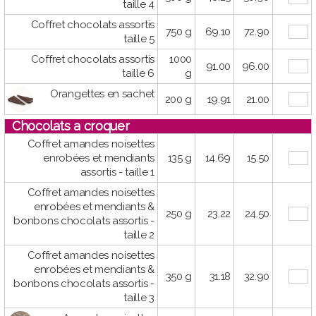
taille 4
Coffret chocolats assortis
750 g
69.10
72.90
taille 5
Coffret chocolats assortis
1000
91.00
96.00
taille 6
g
Orangettes en sachet
200 g
19.91
21.00
Chocolats a croquer
Coffret amandes noisettes
enrobées et mendiants
135 g
14.69
15.50
assortis - taille 1
Coffret amandes noisettes
enrobées et mendiants &
250 g
23.22
24.50
bonbons chocolats assortis -
taille 2
Coffret amandes noisettes
enrobées et mendiants &
350 g
31.18
32.90
bonbons chocolats assortis -
taille 3