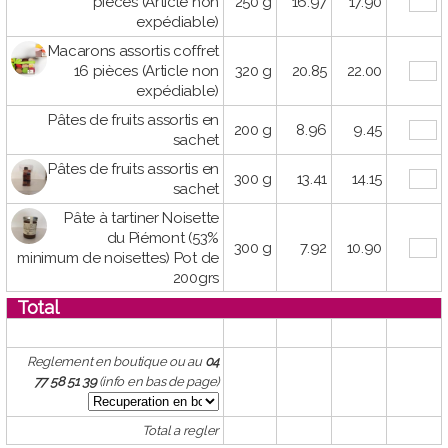
pièces (Article non
250 g
16.97
17.90
expédiable)
Macarons assortis coffret
16 pièces (Article non
320 g
20.85
22.00
expédiable)
Pâtes de fruits assortis en
200 g
8.96
9.45
sachet
Pâtes de fruits assortis en
300 g
13.41
14.15
sachet
Pâte à tartiner Noisette
du Piémont (53%
300 g
7.92
10.90
minimum de noisettes) Pot de
200grs
Total
Reglement en boutique ou au
04
77 58 51 39
(info en bas de page)
Total a regler