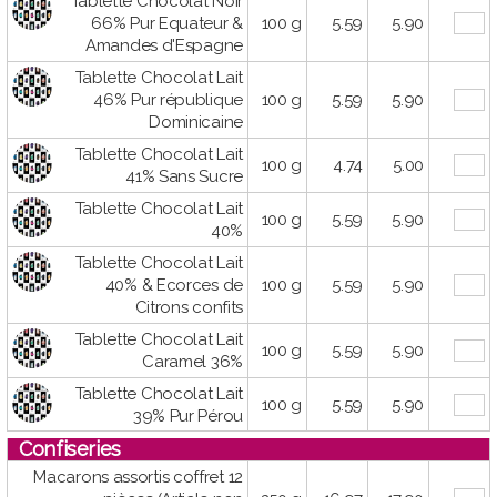
Tablette Chocolat Noir
66% Pur Equateur &
100 g
5.59
5.90
Amandes d'Espagne
Tablette Chocolat Lait
46% Pur république
100 g
5.59
5.90
Dominicaine
Tablette Chocolat Lait
100 g
4.74
5.00
41% Sans Sucre
Tablette Chocolat Lait
100 g
5.59
5.90
40%
Tablette Chocolat Lait
40% & Ecorces de
100 g
5.59
5.90
Citrons confits
Tablette Chocolat Lait
100 g
5.59
5.90
Caramel 36%
Tablette Chocolat Lait
100 g
5.59
5.90
39% Pur Pérou
Confiseries
Macarons assortis coffret 12